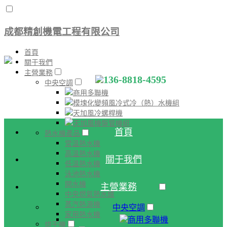
成都精創機電工程有限公司
首頁
關于我們
主營業務
136-8818-4595
中央空調
商用多聯機
模塊化變頻風冷式冷（熱）水機組
天加風冷螺桿機
天加風機盤管機組
首頁
熱水機產品
常溫熱水機
高溫熱水機
關于我們
低溫熱水機
泳池熱水機
開水機
主營業務
中央燃氣熱水爐
蒸汽熱源機
中央空調
家用熱水機
商用多聯機
烘干機