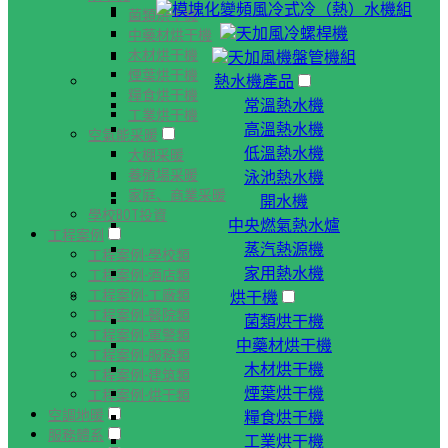
模塊化變頻風冷式冷（熱）水機組
菌類烘干機
天加風冷螺桿機
中藥材烘干機
木材烘干機
天加風機盤管機組
煙葉烘干機
熱水機產品
糧食烘干機
常溫熱水機
工業烘干機
高溫熱水機
空氣能采暖
低溫熱水機
大棚采暖
養殖場采暖
泳池熱水機
家庭、商業采暖
開水機
學校BOT投資
中央燃氣熱水爐
工程案例
蒸汽熱源機
工程案例-學校類
家用熱水機
工程案例-酒店類
工程案例-工廠類
烘干機
工程案例-醫院類
菌類烘干機
工程案例-軍警類
中藥材烘干機
工程案例-服務類
木材烘干機
工程案例-建筑類
煙葉烘干機
工程案例-烘干類
空調地暖
糧食烘干機
服務體系
工業烘干機