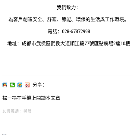
我們致力：
為客戶創造安全、舒適、節能、環保的生活與工作環境。
電話：
028-67872998
地址：
成都市武侯區武侯大道順江段77號匯點廣場2座10樓
分享：
掃一掃在手機上閱讀本文章
友情鏈接：
獅說