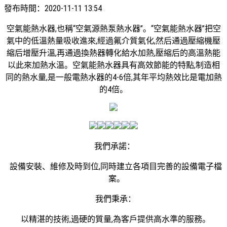
發布時間：
2020-11-11 13:54
空氣能熱水器,也稱“空氣源熱泵熱水器”。“空氣能熱水器”把空
氣中的低溫熱量吸收進來,經過氟介質氣化,然后通過壓縮機壓
縮后增壓升溫,再通過換熱器轉化給水加熱,壓縮后的高溫熱能
以此來加熱水溫。空氣能熱水器具有高效節能的特點,制造相
同的熱水量,是一般電熱水器的4-6倍,其年平均熱效比是電加熱
的4倍。
我們承諾：
設備安裝、維修及時到位,同時建立各項目完善的設備電子檔
案。
我們秉承：
以精湛的技術,過硬的質量,為客戶提供高水準的服務。