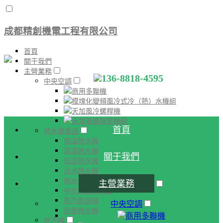
成都精創機電工程有限公司
首頁
關于我們
主營業務
136-8818-4595
中央空調
商用多聯機
模塊化變頻風冷式冷（熱）水機組
天加風冷螺桿機
天加風機盤管機組
首頁
熱水機產品
常溫熱水機
高溫熱水機
關于我們
低溫熱水機
泳池熱水機
開水機
主營業務
中央燃氣熱水爐
蒸汽熱源機
中央空調
家用熱水機
商用多聯機
烘干機