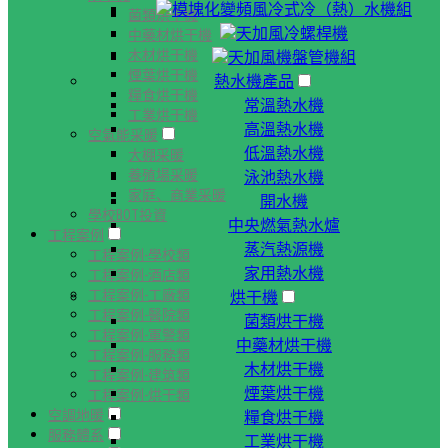
模塊化變頻風冷式冷（熱）水機組
菌類烘干機
天加風冷螺桿機
中藥材烘干機
木材烘干機
天加風機盤管機組
煙葉烘干機
熱水機產品
糧食烘干機
常溫熱水機
工業烘干機
高溫熱水機
空氣能采暖
低溫熱水機
大棚采暖
養殖場采暖
泳池熱水機
家庭、商業采暖
開水機
學校BOT投資
中央燃氣熱水爐
工程案例
蒸汽熱源機
工程案例-學校類
家用熱水機
工程案例-酒店類
工程案例-工廠類
烘干機
工程案例-醫院類
菌類烘干機
工程案例-軍警類
中藥材烘干機
工程案例-服務類
木材烘干機
工程案例-建筑類
煙葉烘干機
工程案例-烘干類
空調地暖
糧食烘干機
服務體系
工業烘干機