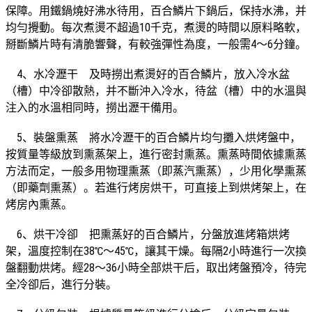
保障。用鐵鍋燒好沸水待用，百合鱗片下鍋后，保持水沸，并
均勻攪動。每次煮燙不超過10千克，煮燙的時間以原料略軟，
掰斷鱗片時有清脆響聲，有較強彈性為度，一般需4～6分鐘。
4、水冷瀝干 及時撈出煮燙好的百合鱗片，放入冷水盆
（槽）中冷卻散熱，并不斷沖入冷水，待盆（槽）中的水溫與
注入的水溫相同時，撈出瀝干備用。
5、裝盤熏蒸 將水冷瀝干的百合鱗片均勻攤入烘烤盤中，
按質量等級放到熏蒸架上，進行密封熏蒸。熏蒸時間依據熏蒸
方法而定，一般多用物理熏蒸（即蒸汽熏蒸），少用化學熏蒸
（即藥劑熏蒸）。若進行烤房烘干，可直接上到烘烤架上，在
烤房內熏蒸。
6、烘干冷卻 把熏蒸好的百合鱗片，分盤放進烤箱烘烤
架，溫度控制在38℃～45℃，讓其干燥。每隔2小時進行一次換
盤翻動烘烤。經28～36小時全部烘干后，取出烤盤預冷，待完
全冷卻后，進行分裝。