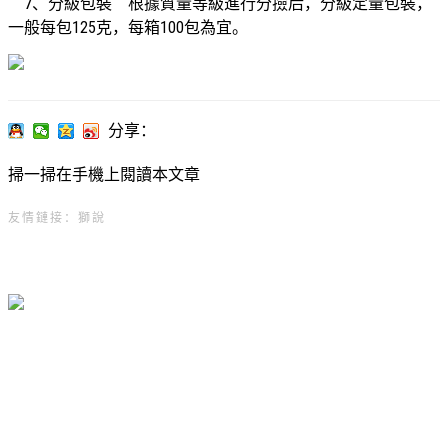
7、分級包裝 根據質量等級進行分撿后，分級定量包裝，
一般每包125克，每箱100包為宜。
分享：
掃一掃在手機上閱讀本文章
友情鏈接：
獅說
成都精創機電工程有限公司
服務熱線：028-67872998
地址：成都市武侯區聯邦財富中心2棟1樓