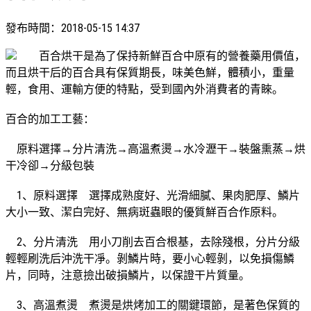
發布時間：
2018-05-15 14:37
百合烘干是為了保持新鮮百合中原有的營養藥用價值，
而且烘干后的百合具有保質期長，味美色鮮，體積小，重量
輕，食用、運輸方便的特點，受到國內外消費者的青睞。
百合的加工工藝：
原料選擇→分片清洗→高溫煮燙→水冷瀝干→裝盤熏蒸→烘
干冷卻→分級包裝
1、原料選擇 選擇成熟度好、光滑細膩、果肉肥厚、鱗片
大小一致、潔白完好、無病斑蟲眼的優質鮮百合作原料。
2、分片清洗 用小刀削去百合根基，去除殘根，分片分級
輕輕刷洗后沖洗干凈。剝鱗片時，要小心輕剝，以免損傷鱗
片，同時，注意撿出破損鱗片，以保證干片質量。
3、高溫煮燙 煮燙是烘烤加工的關鍵環節，是著色保質的